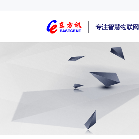
NB-IoT终端,4G路由器,GPRS DTU,Router,5G,3G,2G,C